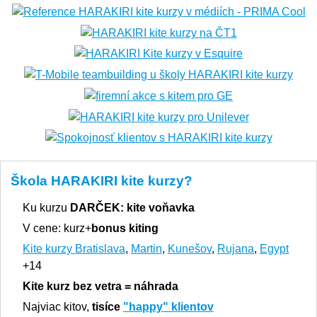
Škola HARAKIRI kite kurzy?
Ku kurzu
DARČEK:
kite voňavka
V cene: kurz+
bonus kiting
Kite kurzy Bratislava
,
Martin
,
Kunešov
,
Rujana
,
Egypt
+14
Kite kurz bez vetra = náhrada
Najviac kitov,
tisíce
"happy" klientov