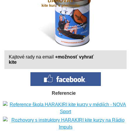
DAROVAŤ
kite kurz v plechovke
Kajtové rady na email
+možnosť vyhrať
kite
Referencie