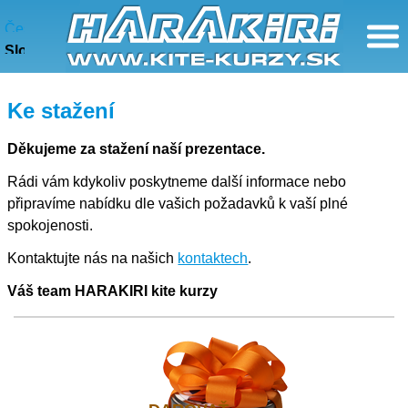
Ke stažení
Česky
Slovensky
Ke stažení
Děkujeme za stažení naší prezentace.
Rádi vám kdykoliv poskytneme další informace nebo
připravíme nabídku dle vašich požadavků k vaší plné
spokojenosti.
Kontaktujte nás na našich
kontaktech
.
Váš team HARAKIRI kite kurzy