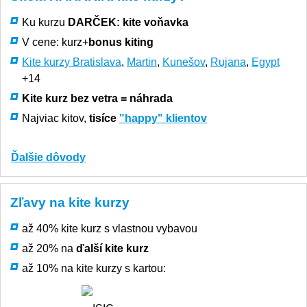
Ku kurzu
DARČEK:
kite voňavka
V cene: kurz+
bonus kiting
Kite kurzy Bratislava
,
Martin
,
Kunešov
,
Rujana
,
Egypt
+14
Kite kurz bez vetra = náhrada
Najviac kitov,
tisíce
"happy" klientov
Ďalšie dôvody
Zľavy na kite kurzy
až 40% kite kurz s vlastnou vybavou
až 20% na
ďalší kite kurz
až 10% na kite kurzy s kartou: