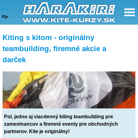
Kite - firemné akcie, teambuilding
Česky
Slovensky
Kiting s kitom - originálny
teambuilding, firemné akcie a
darček
Pol, jedno aj viacdenný kiting teambuilding pre
zamestnancov a firemné eventy pre obchodných
partnerov. Kite je originálny!