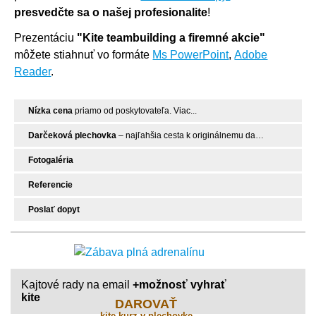
presvedčte sa o našej profesionalite
!
Prezentáciu
"Kite teambuilding a firemné akcie"
môžete stiahnuť vo formáte
Ms PowerPoint
,
Adobe
Reader
.
Nízka cena
priamo od poskytovateľa. Viac...
Darčeková plechovka
– najľahšia cesta k originálnemu darčeku. Viac...
Fotogaléria
Referencie
Poslať dopyt
Kajtové rady na email
+možnosť vyhrať
kite
DAROVAŤ
kite kurz v plechovke