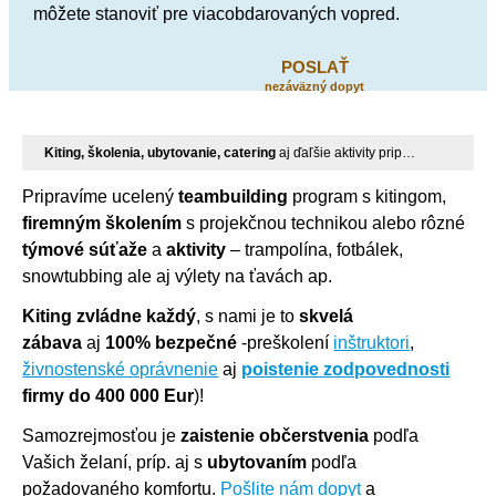
môžete stanoviť pre viacobdarovaných vopred.
POSLAŤ
nezáväzný dopyt
Kiting, školenia, ubytovanie, catering
aj ďaľšie aktivity pripravíme k vašej spokojnosti. Viac...
Pripravíme ucelený
teambuilding
program s kitingom,
firemným školením
s projekčnou technikou alebo rôzné
týmové súťaže
a
aktivity
– trampolína, fotbálek,
snowtubbing ale aj výlety na ťavách ap.
Kiting zvládne každý
, s nami je to
skvelá
zábava
aj
100% bezpečné
-preškolení
inštruktori
,
živnostenské oprávnenie
aj
poistenie zodpovednosti
firmy do 400 000 Eur
)!
Samozrejmosťou je
zaistenie občerstvenia
podľa
Vašich želaní, príp. aj s
ubytovaním
podľa
požadovaného komfortu.
Pošlite nám dopyt
a