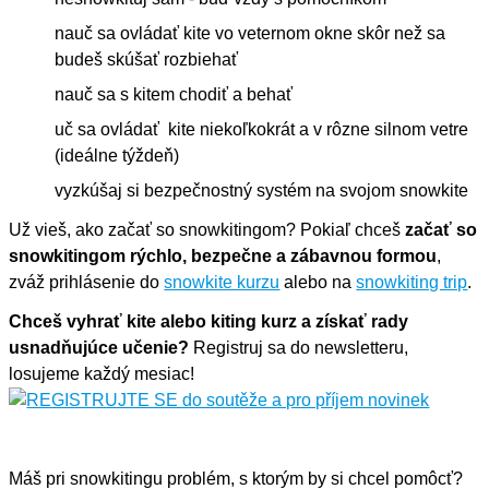
nauč sa ovládať kite vo veternom okne skôr než sa
budeš skúšať rozbiehať
nauč sa s kitem chodiť a behať
uč sa ovládať kite niekoľkokrát a v rôzne silnom vetre
(ideálne týždeň)
vyzkúšaj si bezpečnostný systém na svojom snowkite
Už vieš, ako začať so snowkitingom? Pokiaľ chceš
začať so
snowkitingom rýchlo, bezpečne a zábavnou formou
,
zváž prihlásenie do
snowkite kurzu
alebo na
snowkiting trip
.
Chceš vyhrať kite alebo kiting kurz a získať rady
usnadňujúce učenie?
Registruj sa do newsletteru,
losujeme každý mesiac!
Máš pri snowkitingu problém, s ktorým by si chcel pomôcť?