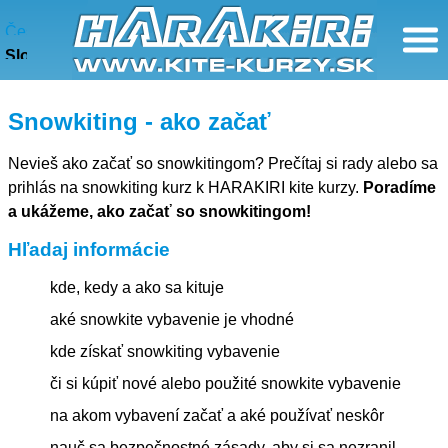
Snowkiting - ako začať
Česky
Slovensky
Snowkiting - ako začať
Nevieš ako začať so snowkitingom? Prečítaj si rady alebo sa
prihlás na snowkiting kurz k HARAKIRI kite kurzy.
Poradíme
a ukážeme, ako začať so snowkitingom!
Hľadaj informácie
kde, kedy a ako sa kituje
aké snowkite vybavenie je vhodné
kde získať snowkiting vybavenie
či si kúpiť nové alebo použité snowkite vybavenie
na akom vybavení začať a aké používať neskôr
nauč sa bezpečnostné zásady, aby si sa nezranil