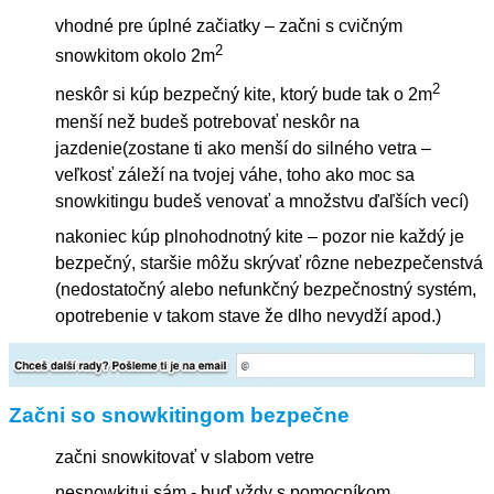
vhodné pre úplné začiatky – začni s cvičným
2
snowkitom okolo 2m
2
neskôr si kúp bezpečný kite, ktorý bude tak o 2m
menší než budeš potrebovať neskôr na
jazdenie(zostane ti ako menší do silného vetra –
veľkosť záleží na tvojej váhe, toho ako moc sa
snowkitingu budeš venovať a množstvu ďaľších vecí)
nakoniec kúp plnohodnotný kite – pozor nie každý je
bezpečný, staršie môžu skrývať rôzne nebezpečenstvá
(nedostatočný alebo nefunkčný bezpečnostný systém,
opotrebenie v takom stave že dlho nevydží apod.)
Začni so snowkitingom bezpečne
začni snowkitovať v slabom vetre
nesnowkituj sám - buď vždy s pomocníkom