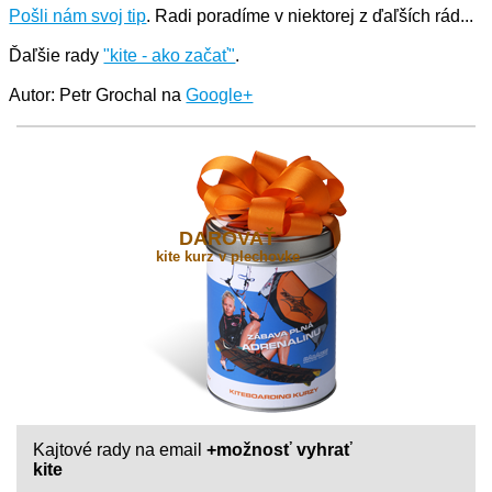
Pošli nám svoj tip
. Radi poradíme v niektorej z ďaľších rád...
Ďaľšie rady
"kite - ako začať"
.
Autor: Petr Grochal na
Google+
DAROVAŤ
kite kurz v plechovke
Kajtové rady na email
+možnosť vyhrať
kite