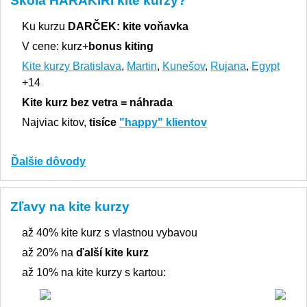
Škola HARAKIRI kite kurzy?
Ku kurzu
DARČEK:
kite voňavka
V cene: kurz+
bonus kiting
Kite kurzy Bratislava
,
Martin
,
Kunešov
,
Rujana
,
Egypt
+14
Kite kurz bez vetra = náhrada
Najviac kitov,
tisíce
"happy" klientov
Ďalšie dôvody
Zľavy na kite kurzy
až 40% kite kurz s vlastnou vybavou
až 20% na
ďalší kite kurz
až 10% na kite kurzy s kartou: