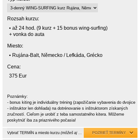
Rozsah kurzu:
• až 24 hod. (9 kurz + 15 bonus wing-surfing)
+ vonka do auta
Miesto:
• Rujána-Balt, Německo / Lefkáda, Grécko
Cena:
375 Eur
Poznámky:
- bonus kiting je individuálny tréning (zapožičanie vybavenia do dvojice
- inštruktor len dohliada) na dotrénovanie s inštruktorom získaných
zručností. Cieľom je urobiť z teba samostatného kitera. Môžeme
poskytnúť iba za priaznivého počasia!
Vybrať TERMÍN a miesto kurzu
(môžeš aj neskôr)
POZRIEŤ TERMÍNY