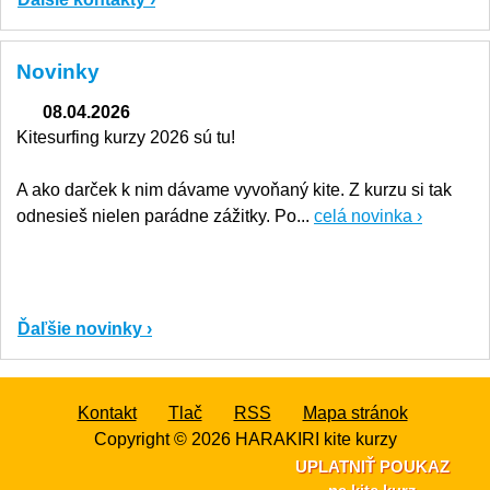
Novinky
08.04.2026
Kitesurfing kurzy 2026 sú tu!
A ako darček k nim dávame vyvoňaný kite. Z kurzu si tak
odnesieš nielen parádne zážitky. Po...
celá novinka ›
Ďaľšie novinky ›
Kontakt
Tlač
RSS
Mapa stránok
Copyright © 2026
HARAKIRI kite kurzy
UPLATNIŤ POUKAZ