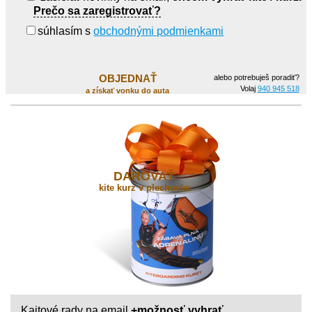
Prečo sa zaregistrovať?
súhlasím s
obchodnými podmienkami
OBJEDNAŤ
alebo potrebuješ poradiť?
Volaj
940 945 518
a získať vonku do auta
DAROVAŤ
kite kurz v plechovke
Kajtové rady na email
+možnosť vyhrať