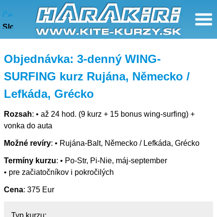
3-denný WING-SURFING kurz Rujána, Německo / Lefkáda, Grécko
Česky
Slovensky
Objednávka:
3-denný WING-
SURFING kurz Rujána, Německo /
Lefkáda, Grécko
Rozsah
:
• až 24 hod. (9 kurz + 15 bonus wing-surfing) +
vonka do auta
Možné revíry
:
• Rujána-Balt, Německo / Lefkáda, Grécko
Termíny kurzu
:
• Po-Str, Pi-Nie, máj-september
• pre začiatočníkov i pokročilých
Cena
:
375 Eur
Typ kurzu: