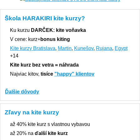
Škola HARAKIRI kite kurzy?
Ku kurzu
DARČEK:
kite voňavka
V cene: kurz+
bonus kiting
Kite kurzy Bratislava
,
Martin
,
Kunešov
,
Rujana
,
Egypt
+14
Kite kurz bez vetra = náhrada
Najviac kitov,
tisíce
"happy" klientov
Ďalšie dôvody
Zľavy na kite kurzy
až 40% kite kurz s vlastnou vybavou
až 20% na
ďalší kite kurz